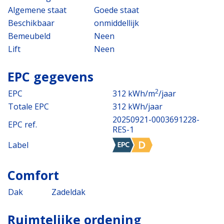
Algemene staat
Goede staat
Beschikbaar
onmiddellijk
Bemeubeld
Neen
Lift
Neen
EPC gegevens
2
EPC
312 kWh/m
/jaar
Totale EPC
312 kWh/jaar
20250921-0003691228-
EPC ref.
RES-1
Label
Comfort
Dak
Zadeldak
Ruimtelijke ordening