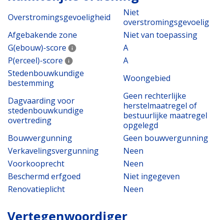
Niet
Overstromingsgevoeligheid
overstromingsgevoelig
Afgebakende zone
Niet van toepassing
G(ebouw)-score
A
P(erceel)-score
A
Stedenbouwkundige
Woongebied
bestemming
Geen rechterlijke
Dagvaarding voor
herstelmaatregel of
stedenbouwkundige
bestuurlijke maatregel
overtreding
opgelegd
Bouwvergunning
Geen bouwvergunning
Verkavelingsvergunning
Neen
Voorkooprecht
Neen
Beschermd erfgoed
Niet ingegeven
Renovatieplicht
Neen
Vertegenwoordiger