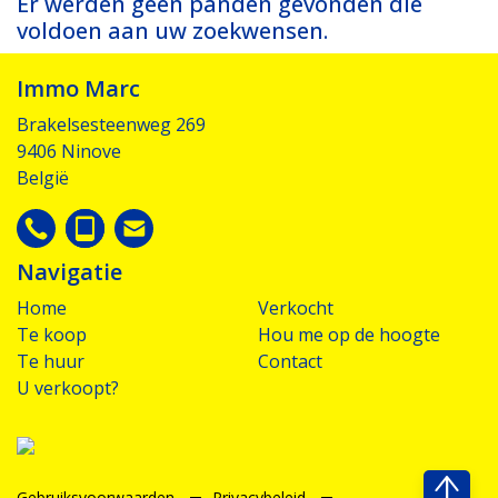
Er werden geen panden gevonden die
voldoen aan uw zoekwensen.
Immo Marc
Brakelsesteenweg 269
9406 Ninove
België
Navigatie
Home
Verkocht
Te koop
Hou me op de hoogte
Te huur
Contact
U verkoopt?
Gebruiksvoorwaarden
Privacybeleid