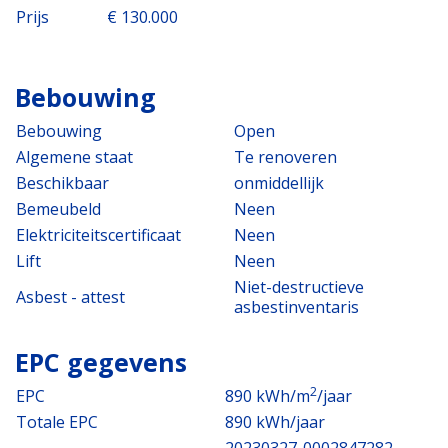
Prijs
€ 130.000
Bebouwing
Bebouwing
Open
Algemene staat
Te renoveren
Beschikbaar
onmiddellijk
Bemeubeld
Neen
Elektriciteitscertificaat
Neen
Lift
Neen
Niet-destructieve
Asbest - attest
asbestinventaris
EPC gegevens
2
EPC
890 kWh/m
/jaar
Totale EPC
890 kWh/jaar
20230327-0002847282-