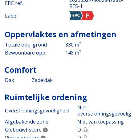
EPC ref.
RES-1
Label
Oppervlaktes en afmetingen
Totale opp. grond
330 m²
Bewoonbare opp.
148 m²
Comfort
Dak
Zadeldak
Ruimtelijke ordening
Niet
Overstromingsgevoeligheid
overstromingsgevoelig
Afgebakende zone
Niet van toepassing
G(ebouw)-score
D
P(erceel)-score
D