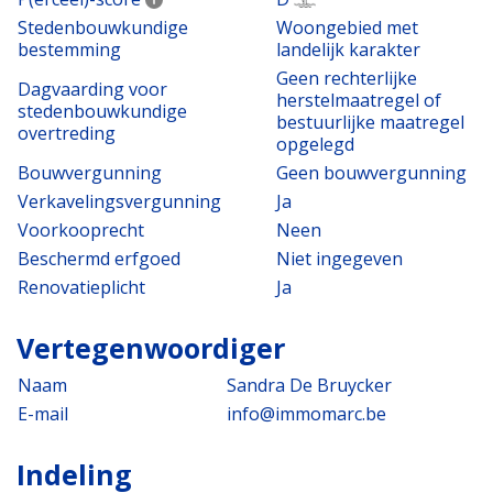
Stedenbouwkundige
Woongebied met
bestemming
landelijk karakter
Geen rechterlijke
Dagvaarding voor
herstelmaatregel of
stedenbouwkundige
bestuurlijke maatregel
overtreding
opgelegd
Bouwvergunning
Geen bouwvergunning
Verkavelingsvergunning
Ja
Voorkooprecht
Neen
Beschermd erfgoed
Niet ingegeven
Renovatieplicht
Ja
Vertegenwoordiger
Naam
Sandra De Bruycker
E-mail
info@immomarc.be
Indeling