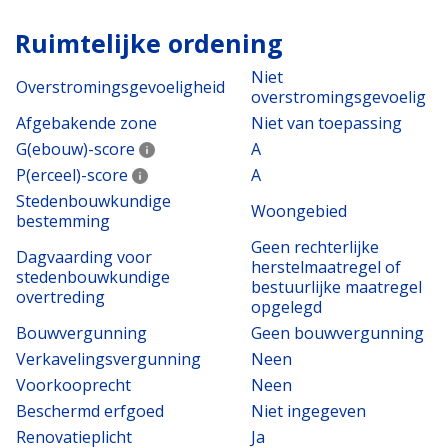
Ruimtelijke ordening
Niet
Overstromingsgevoeligheid
overstromingsgevoelig
Afgebakende zone
Niet van toepassing
G(ebouw)-score
A
P(erceel)-score
A
Stedenbouwkundige
Woongebied
bestemming
Geen rechterlijke
Dagvaarding voor
herstelmaatregel of
stedenbouwkundige
bestuurlijke maatregel
overtreding
opgelegd
Bouwvergunning
Geen bouwvergunning
Verkavelingsvergunning
Neen
Voorkooprecht
Neen
Beschermd erfgoed
Niet ingegeven
Renovatieplicht
Ja