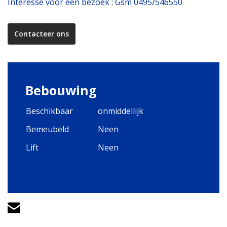
Interesse voor een bezoek : Gsm 0495/546550
Contacteer ons
Bebouwing
Beschikbaar
onmiddellijk
Bemeubeld
Neen
Lift
Neen