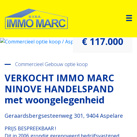
To
€ 117.000
Terug naar overzicht
Commercieel Gebouw optie koop
VERKOCHT IMMO MARC
NINOVE HANDELSPAND
met woongelegenheid
Geraardsbergsesteenweg 301, 9404 Aspelare
PRIJS BESPREEKBAAR !
Dit in 2006 grondig gerenoveerd bedrijfsvastgoed