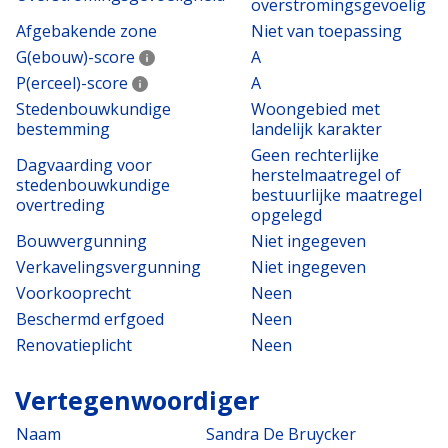
overstromingsgevoelig
Afgebakende zone
Niet van toepassing
G(ebouw)-score
A
P(erceel)-score
A
Stedenbouwkundige
Woongebied met
bestemming
landelijk karakter
Geen rechterlijke
Dagvaarding voor
herstelmaatregel of
stedenbouwkundige
bestuurlijke maatregel
overtreding
opgelegd
Bouwvergunning
Niet ingegeven
Verkavelingsvergunning
Niet ingegeven
Voorkooprecht
Neen
Beschermd erfgoed
Neen
Renovatieplicht
Neen
Vertegenwoordiger
Naam
Sandra De Bruycker