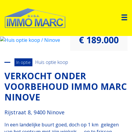
To
€ 189.000
Terug naar overzicht
Huis optie koop
In optie
VERKOCHT ONDER
VOORBEHOUD IMMO MARC
NINOVE
Rijstraat 8, 9400 Ninove
In een landelijke buurt goed, doch op 1 km gelegen
van het centrum met zijn winkels ...., op te frissen