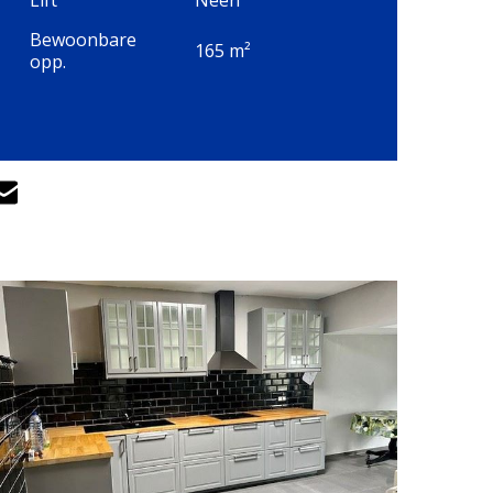
Bewoonbare
165 m²
opp.