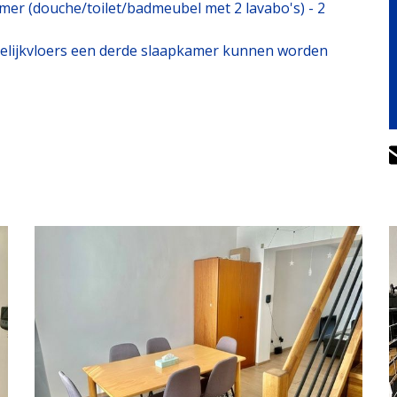
r (douche/toilet/badmeubel met 2 lavabo's) - 2
 gelijkvloers een derde slaapkamer kunnen worden