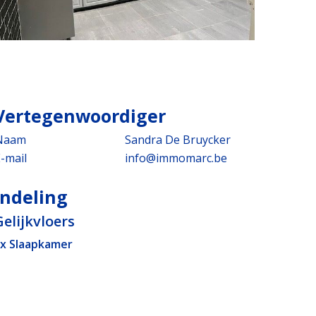
Vertegenwoordiger
Naam
Sandra De Bruycker
-mail
info@immomarc.be
Indeling
Gelijkvloers
x Slaapkamer