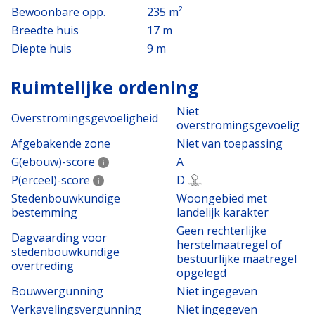
Bewoonbare opp.
235 m²
Breedte huis
17 m
Diepte huis
9 m
Ruimtelijke ordening
Niet
Overstromingsgevoeligheid
overstromingsgevoelig
Afgebakende zone
Niet van toepassing
G(ebouw)-score
A
P(erceel)-score
D
Stedenbouwkundige
Woongebied met
bestemming
landelijk karakter
Geen rechterlijke
Dagvaarding voor
herstelmaatregel of
stedenbouwkundige
bestuurlijke maatregel
overtreding
opgelegd
Bouwvergunning
Niet ingegeven
Verkavelingsvergunning
Niet ingegeven