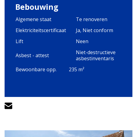
Bebouwing
Algemene staat
Te renoveren
Elektriciteitscertificaat
Ja, Niet conform
Lift
Neen
Niet-destructieve
Asbest - attest
asbestinventaris
Bewoonbare opp.
235 m²