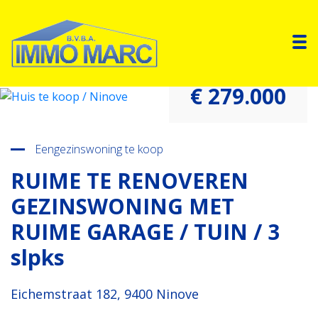
To
€ 279.000
Terug naar overzicht
Eengezinswoning te koop
RUIME TE RENOVEREN
GEZINSWONING MET
RUIME GARAGE / TUIN / 3
slpks
Eichemstraat 182, 9400 Ninove