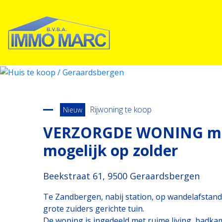
Terug naar overzicht
Rijwoning te koop
Nieuw
VERZORGDE WONING met g
mogelijk op zolder
Beekstraat 61, 9500 Geraardsbergen
Te Zandbergen, nabij station, op wandelafstan
grote zuiders gerichte tuin.
De woning is ingedeeld met ruime living, badka