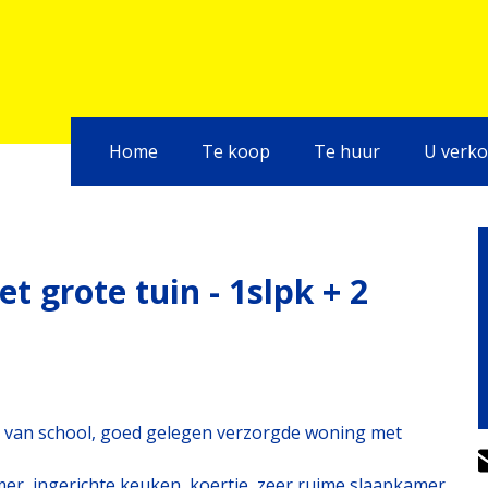
Home
Te koop
Te huur
U verko
rote tuin - 1slpk + 2
d van school, goed gelegen verzorgde woning met
mer, ingerichte keuken, koertje, zeer ruime slaapkamer