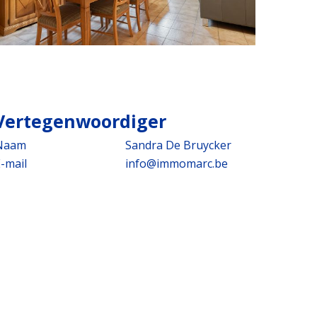
Vertegenwoordiger
Naam
Sandra De Bruycker
-mail
info@immomarc.be