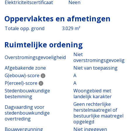
Elektriciteitscertificaat
Neen
Oppervlaktes en afmetingen
Totale opp. grond
3.029 m²
Ruimtelijke ordening
Niet
Overstromingsgevoeligheid
overstromingsgevoelig
Afgebakende zone
Niet van toepassing
G(ebouw)-score
A
P(erceel)-score
A
Stedenbouwkundige
Woongebied met
bestemming
landelijk karakter
Geen rechterlijke
Dagvaarding voor
herstelmaatregel of
stedenbouwkundige
bestuurlijke maatregel
overtreding
opgelegd
Bouwvergunning
Niet ingegeven