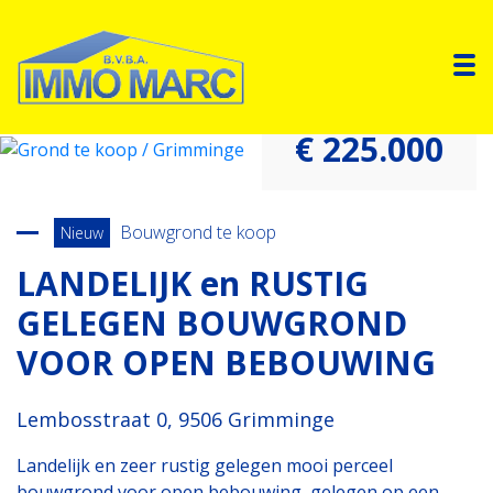
To
€ 225.000
Terug naar overzicht
Bouwgrond te koop
Nieuw
LANDELIJK en RUSTIG
GELEGEN BOUWGROND
VOOR OPEN BEBOUWING
Lembosstraat 0, 9506 Grimminge
Landelijk en zeer rustig gelegen mooi perceel
bouwgrond voor open bebouwing, gelegen op een